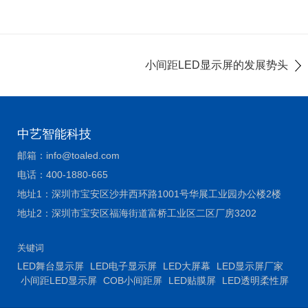
小间距LED显示屏的发展势头
中艺智能科技
邮箱：
info@toaled.com
电话：
400-1880-665
地址1：
深圳市宝安区沙井西环路1001号华展工业园办公楼2楼
地址2：
深圳市宝安区福海街道富桥工业区二区厂房3202
关键词
LED舞台显示屏
LED电子显示屏
LED大屏幕
LED显示屏厂家
小间距LED显示屏
COB小间距屏
LED贴膜屏
LED透明柔性屏